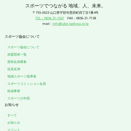
スポーツでつながる 地域、人、未来。
〒755-0023 山口県宇部市恩田町四丁目1番4号
TEL：0836-31-1507
FAX：0836-21-7138
mail：
info@ube-taikyou.or.jp
スポーツ協会について
スポーツ協会について
加盟団体一覧
賛助会員募集
役員名簿
地域スポーツ指導者
スポーツコミッション会員
助成事業
スポーツ少年団
お知らせ
すべて
お知らせ
イベント