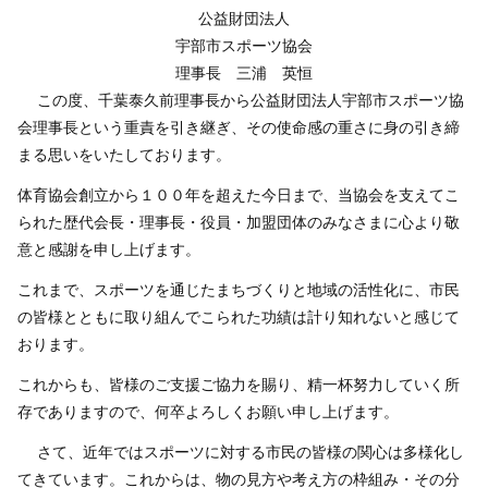
公益財団法人
宇部市スポーツ協会
理事長 三浦 英恒
この度、千葉泰久前理事長から公益財団法人宇部市スポーツ協
会理事長という重責を引き継ぎ、その使命感の重さに身の引き締
まる思いをいたしております。
体育協会創立から１００年を超えた今日まで、当協会を支えてこ
られた歴代会長・理事長・役員・加盟団体のみなさまに心より敬
意と感謝を申し上げます。
これまで、スポーツを通じたまちづくりと地域の活性化に、市民
の皆様とともに取り組んでこられた功績は計り知れないと感じて
おります。
これからも、皆様のご支援ご協力を賜り、精一杯努力していく所
存でありますので、何卒よろしくお願い申し上げます。
さて、近年ではスポーツに対する市民の皆様の関心は多様化し
てきています。これからは、物の見方や考え方の枠組み・その分