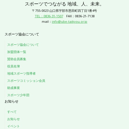
スポーツでつながる 地域、人、未来。
〒755-0023 山口県宇部市恩田町四丁目1番4号
TEL：0836-31-1507
FAX：0836-21-7138
mail：
info@ube-taikyou.or.jp
スポーツ協会について
スポーツ協会について
加盟団体一覧
賛助会員募集
役員名簿
地域スポーツ指導者
スポーツコミッション会員
助成事業
スポーツ少年団
お知らせ
すべて
お知らせ
イベント