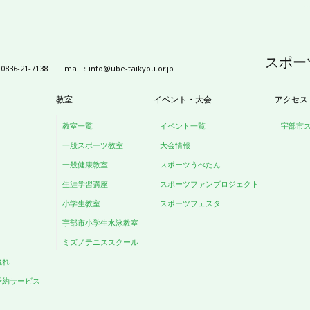
スポー
836-21-7138
mail：
info@ube-taikyou.or.jp
教室
イベント・大会
アクセス
教室一覧
イベント一覧
宇部市
一般スポーツ教室
大会情報
一般健康教室
スポーツうべたん
生涯学習講座
スポーツファンプロジェクト
小学生教室
スポーツフェスタ
宇部市小学生水泳教室
ミズノテニススクール
流れ
予約サービス