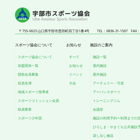
〒755-0023 山口県宇部市恩田町四丁目1番4号
TEL：0836-31-1507
FAX：0
スポーツ協会について
お知らせ
施設のご案内
スポーツ協会について
すべて
施設一覧
加盟団体一覧
お知らせ
屋内施設
賛助会員募集
イベント
屋外施設
役員名簿
大会
アーチェリー・弓道
地域スポーツ指導者
アーバンスポーツ
スポーツコミッション会員
トレーニングジム
助成事業
会議室
スポーツ少年団
施設の利用予約〜利用までの
ひろしま・やまぐち公共施設
貸し出し物品