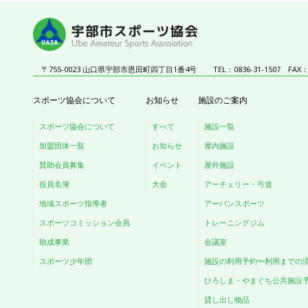
〒755-0023 山口県宇部市恩田町四丁目1番4号
TEL：0836-31-1507
FAX：0
スポーツ協会について
お知らせ
施設のご案内
スポーツ協会について
すべて
施設一覧
加盟団体一覧
お知らせ
屋内施設
賛助会員募集
イベント
屋外施設
役員名簿
大会
アーチェリー・弓道
地域スポーツ指導者
アーバンスポーツ
スポーツコミッション会員
トレーニングジム
助成事業
会議室
スポーツ少年団
施設の利用予約〜利用までの
ひろしま・やまぐち公共施設
貸し出し物品