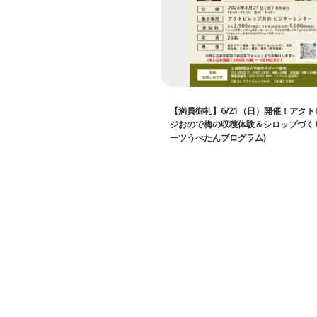
【満員御礼】6/21（日）開催！アク
ジおので梅の収穫体験＆シロップづく
ーツうべたんプログラム)