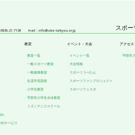
スポー
836-21-7138
mail：
info@ube-taikyou.or.jp
教室
イベント・大会
アクセス
教室一覧
イベント一覧
宇部市
一般スポーツ教室
大会情報
一般健康教室
スポーツうべたん
生涯学習講座
スポーツファンプロジェクト
小学生教室
スポーツフェスタ
宇部市小学生水泳教室
ミズノテニススクール
流れ
予約サービス