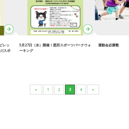
トビレッ
5月27日（水）開催！恩田スポーツパークウォ
運動会必勝塾
り(スポ
ーキング
«
1
2
3
4
»