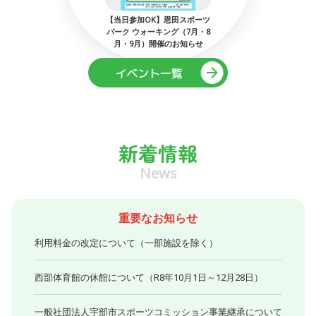
：ミネルバ宇
【当日参加OK】恩田スポーツ
第53回
でマイサッ
パーク ウォーキング（7月・8
工作
月・9月）開催のお知らせ
新着情報
News
重要なお知らせ
利用料金の改定について（一部施設を除く）
西部体育館の休館について（R8年10月1日～12月28日）
一般社団法人宇部市スポーツコミッション事業継承について