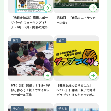
【当日参加OK】恩田スポー
第53回 「市民ミニ・サッカ
ツパーク ウォーキング（7
ー大会」
月・8月・9月）開催のお知ら
せ
8/16（日）開催：ミネルバ宇
【募集を締め切りました】
部と作ろう！親子でマイサッ
8/23（日）開催：親子で野球
カーボール工作
グラブづくり＆キャッチボー
ル教室