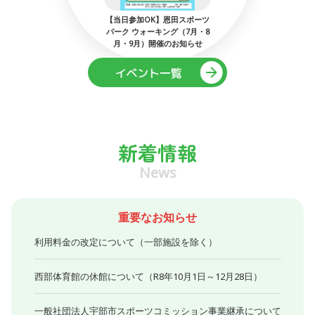
：ミネルバ宇
【当日参加OK】恩田スポーツ
第53回
でマイサッ
パーク ウォーキング（7月・8
工作
月・9月）開催のお知らせ
新着情報
News
重要なお知らせ
利用料金の改定について（一部施設を除く）
西部体育館の休館について（R8年10月1日～12月28日）
一般社団法人宇部市スポーツコミッション事業継承について