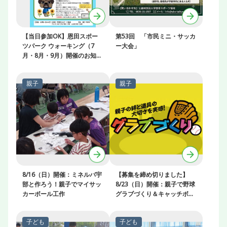
【当日参加OK】恩田スポー
第53回 「市民ミニ・サッカ
ツパーク ウォーキング（7
ー大会」
月・8月・9月）開催のお知ら
せ
8/16（日）開催：ミネルバ宇
【募集を締め切りました】
部と作ろう！親子でマイサッ
8/23（日）開催：親子で野球
カーボール工作
グラブづくり＆キャッチボー
ル教室