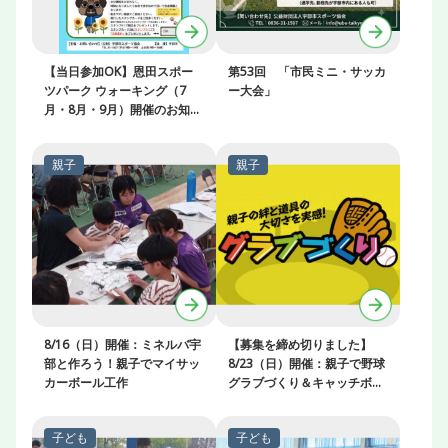
【当日参加OK】恩田スポー
第53回 「市民ミニ・サッカ
ツパーク ウォーキング（7
ー大会」
月・8月・9月）開催のお知ら
せ
8/16（日）開催：ミネルバ宇
【募集を締め切りました】
部と作ろう！親子でマイサッ
8/23（日）開催：親子で野球
カーボール工作
グラブづくり＆キャッチボー
ル教室