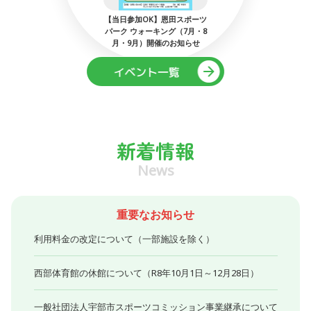
：ミネルバ宇
【当日参加OK】恩田スポーツ
第53回
でマイサッ
パーク ウォーキング（7月・8
工作
月・9月）開催のお知らせ
新着情報
News
重要なお知らせ
利用料金の改定について（一部施設を除く）
西部体育館の休館について（R8年10月1日～12月28日）
一般社団法人宇部市スポーツコミッション事業継承について