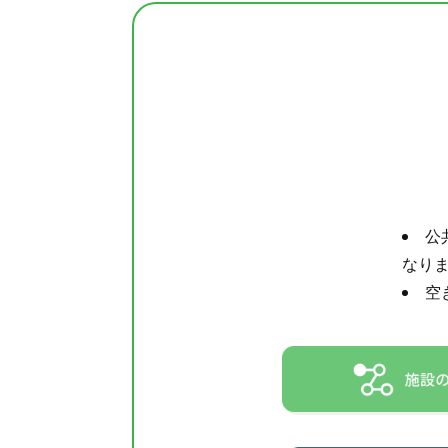
公
なり
空