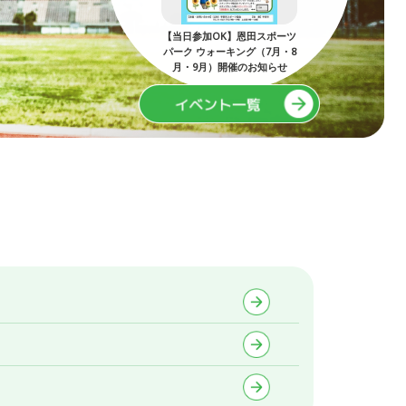
）開催：ミネルバ宇
【当日参加OK】恩田スポーツ
第5
！親子でマイサッ
パーク ウォーキング（7月・8
ボール工作
月・9月）開催のお知らせ