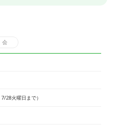
 会
7/28火曜日まで）