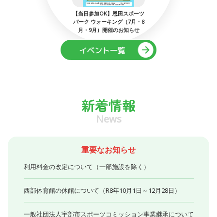
：ミネルバ宇
【当日参加OK】恩田スポーツ
第53回
でマイサッ
パーク ウォーキング（7月・8
工作
月・9月）開催のお知らせ
新着情報
News
重要なお知らせ
利用料金の改定について（一部施設を除く）
西部体育館の休館について（R8年10月1日～12月28日）
一般社団法人宇部市スポーツコミッション事業継承について