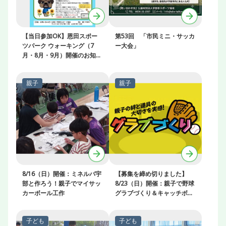
【当日参加OK】恩田スポー
第53回 「市民ミニ・サッカ
ツパーク ウォーキング（7
ー大会」
月・8月・9月）開催のお知ら
せ
8/16（日）開催：ミネルバ宇
【募集を締め切りました】
部と作ろう！親子でマイサッ
8/23（日）開催：親子で野球
カーボール工作
グラブづくり＆キャッチボー
ル教室