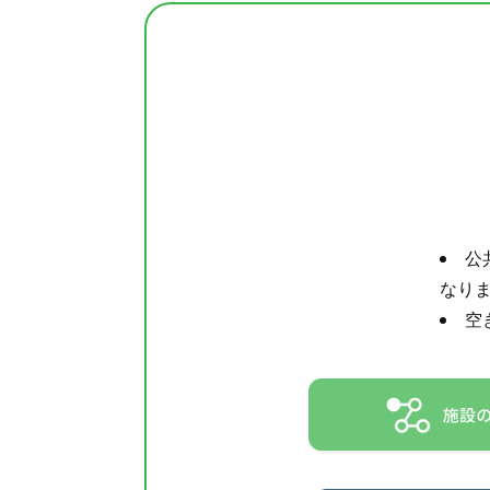
公
なり
空