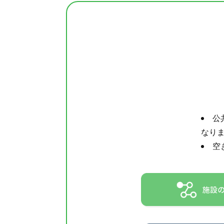
公
なり
空