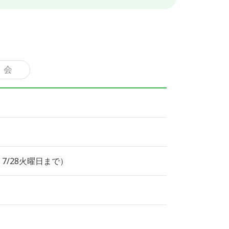
 会
7/28火曜日まで）