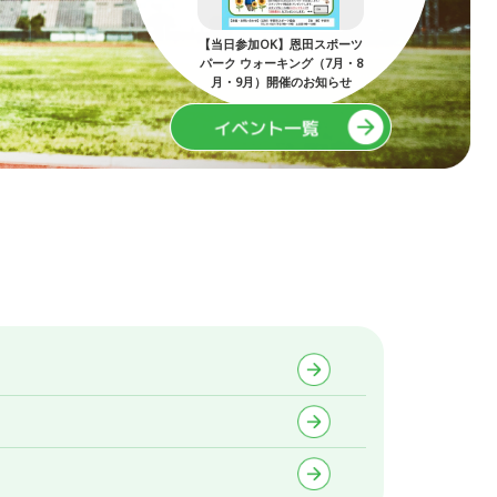
）開催：ミネルバ宇
【当日参加OK】恩田スポーツ
第5
！親子でマイサッ
パーク ウォーキング（7月・8
ボール工作
月・9月）開催のお知らせ