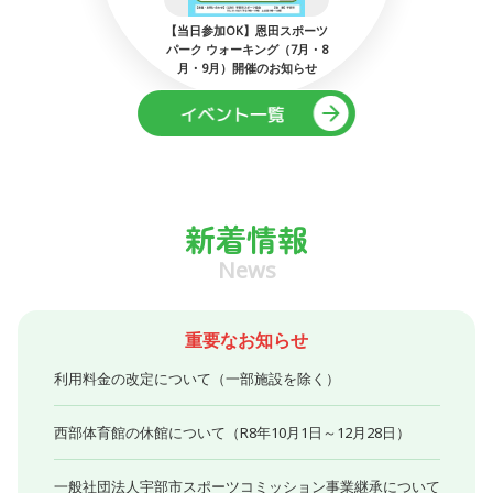
：ミネルバ宇
【当日参加OK】恩田スポーツ
第53回
でマイサッ
パーク ウォーキング（7月・8
工作
月・9月）開催のお知らせ
新着情報
News
重要なお知らせ
利用料金の改定について（一部施設を除く）
西部体育館の休館について（R8年10月1日～12月28日）
一般社団法人宇部市スポーツコミッション事業継承について