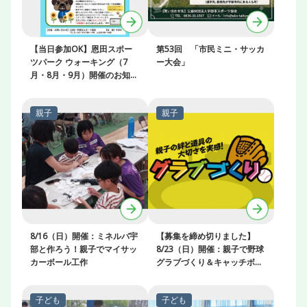
【当日参加OK】恩田スポー
第53回 「市民ミニ・サッカ
ツパーク ウォーキング（7
ー大会」
月・8月・9月）開催のお知ら
せ
8/16（日）開催：ミネルバ宇
【募集を締め切りました】
部と作ろう！親子でマイサッ
8/23（日）開催：親子で野球
カーボール工作
グラブづくり＆キャッチボー
ル教室